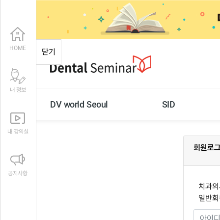
HOME
닫기
내 정보
DV world Seoul
SID
내 강의실
회원로
공지사항
치과의사
일반회원